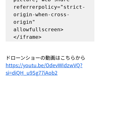
referrerpolicy="strict-
origin-when-cross-
origin" 
allowfullscreen>
</iframe>
ドローンショーの動画はこちらから
https://youtu.be/OdevWIdzwVQ?
si=diQH_u9Sg77iAob2