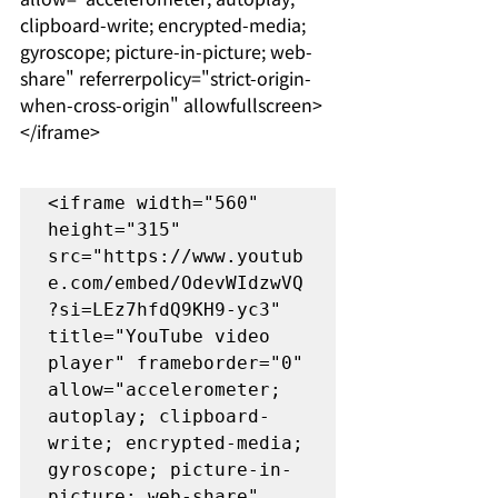
clipboard-write; encrypted-media; 
gyroscope; picture-in-picture; web-
share" referrerpolicy="strict-origin-
when-cross-origin" allowfullscreen>
</iframe>
<iframe width="560" 
height="315" 
src="https://www.youtub
e.com/embed/OdevWIdzwVQ
?si=LEz7hfdQ9KH9-yc3" 
title="YouTube video 
player" frameborder="0" 
allow="accelerometer; 
autoplay; clipboard-
write; encrypted-media; 
gyroscope; picture-in-
picture; web-share" 