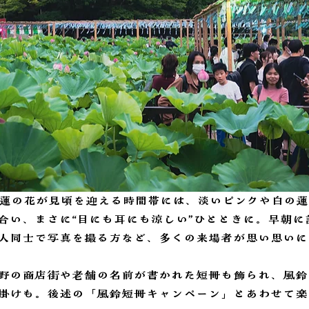
て蓮の花が見頃を迎える時間帯には、淡いピンクや白の
合い、まさに“目にも耳にも涼しい”ひとときに。早朝に
人同士で写真を撮る方など、多くの来場者が思い思いに
野の商店街や老舗の名前が書かれた短冊も飾られ、風鈴
掛けも。後述の「風鈴短冊キャンペーン」とあわせて楽