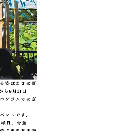
る姿はまさに夏
ら8月11日
ログラムでにぎ
ベントです。
い縁日、骨董
皆さまをお出迎