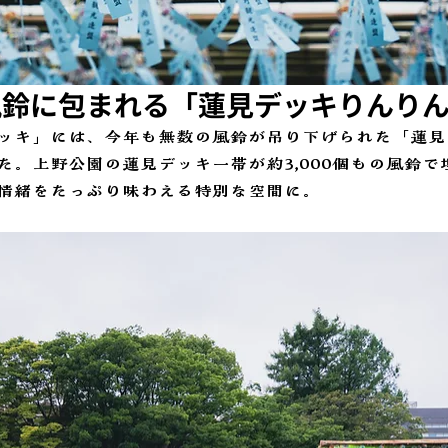
風鈴に包まれる「蓮見デッキりんり
ッキ」には、今年も無数の風鈴が吊り下げられた「蓮見
た。上野公園の蓮見デッキ一帯が約3,000個もの風鈴で
情緒をたっぷり味わえる特別な空間に。