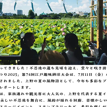
ってきました！不忍池の蓮も見頃を迎え、堂々と咲き誇
り2025」第74回江戸趣味納涼大会は、7月11日（金）か
されました。上野の夏の風物詩として、今年も多彩なプ
レポートします。
は、家族連れや観光客に大人気の、上野を代表する夏イ
花が美しい不忍池を舞台に、風鈴が揺れる回廊、昔懐かし
ステージイベント、スタンプラリーなど、多彩な催しが