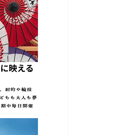
夜に映える
。射的や輪投
どもも大人も夢
会期中毎日開催