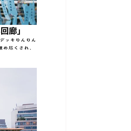
ん回廊」
デッキりんりん
埋め尽くされ、