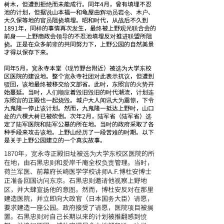
树木，但遭到拒绝而未能成行。同年4月，曾有填埋不忍
池的计划，但据说山本福一和龟屋由辉动员岩仓、木户、
大久保等地的官员阻挠填埋。昭和时代，从战后不久到
1891年，同样的事情再次发生，最终被上野观光联合会的
前身——上野商政会领导的不忍池填埋反对推进联盟所阻
挠。正是在众多前辈的共同努力下，上野公园的自然美景
才得以保存下来。
同年5月，宽永寺本堂（现竹野台附近）被选为大学东校
区医院的建设地。整个宽永寺社团对此表示抗议，但遭到
驳回，该地最终被移交给文部省。此时，东照宫的火势开
始蔓延。当时，人们顺应着毁旧毁旧的时代潮流，计划连
东照宫的正殿也一起烧毁。城户大人闻讯大为震惊，下令
九鬼隆一停止该计划。然而，九鬼隆一抵达上野时，山口
处的六棵大树已被砍倒。次年2月，陆军省（陆军省）选
定了陆军医院和陆军公墓的所在地。当时的政府采取了各
种手段来攻击该地。上野山经历了一段苦难的时期。以下
是关于上野公园建立的一个真实故事。
1870年，宽永寺正殿旧址被选为大学东校区医院的所
在地，由石黑忠则和爱岸千庵全权负责管理。当时，
荷兰军医、前幕府长崎医学学校讲师A.F.博杜安博士
正准备回国访问东京。石黑忠则邀请他视察上野地
区，并大肆宣扬他的意图。然而，博杜安反对在那里
建造医院，并立即向大政官（日本国务大臣）请愿，
要求建造一座公园。政府接受了请愿，医院项目被搁
置。石黑忠则对自己长期以来的计划被推翻感到愤