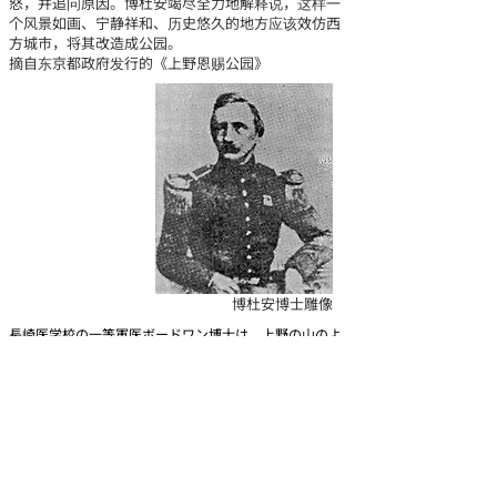
怒，并追问原因。博杜安竭尽全力地解释说，这样一
个风景如画、宁静祥和、历史悠久的地方应该效仿西
方城市，将其改造成公园。
摘自东京都政府发行的《上野恩赐公园》
博杜安博士雕像
長崎医学校の一等軍医ボードワン博士は、上野の山のよ
うなところは、先進国の都会地にならって公園とすべき
だと進言したので、当初に計画した病院建設案はくつが
えされてしまった。この人の一言がなかったならば、上
野公園は永久に誕生をみなかったであろうし、誠にこの
人こそ上の公園の生みの親である。
ボードワン博士の先見にこたえて、当時、上野の山の管
理者であった東京府当局の努力の一端もあわせて紹介し
ておく。