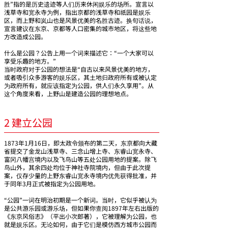
胜”指的是历史遗迹等人们历来休闲娱乐的场所。宣言以
浅草寺和宽永寺为例，指出京都的浅草寺和祇园是娱乐
区，而上野和岚山也是风景优美的名胜古迹。换句话说，
宣言建议在东京、京都等人口密集的城市地区，将这些地
方改造成公园。
什么是公园？公告上用一个词来描述它：“一个大家可以
享受乐趣的地方。”
当时政府对于公园的想法是“自古以来风景优美的地方，
或者吸引众多游客的娱乐区，其土地归政府所有或被认定
为政府所有，就应该指定为公园，供人们永久享用”。从
这个角度来看，上野山是建造公园的理想地点。
2 建立公园
1873年1月16日，即太政令颁布的第二天，东京都向大藏
省提交了金龙山浅草寺、三念山增上寺、东睿山宽永寺、
富冈八幡宫境内以及飞鸟山等五处公园用地的提案。除飞
鸟山外，其余四处均位于神社寺院境内，但由于此次提
案，仅存少量的上野东睿山宽永寺境内优先获得批准，并
于同年3月正式被指定为公园用地。
“公园”一词在明治初期是一个新词。当时，它似乎被认为
是公共游乐园或游乐场，但如果你查阅1897年左右出版的
《东京风俗志》（平出小次郎著），它被理解为公园，也
就是娱乐区。无论如何，由于它们是模仿西方城市公园而