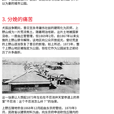
以为豪的城市公园。
3. 分娩的痛苦
犬辰战争期间，昔日宽永寺雄伟壮丽的建筑化为灰烬，上
野山成为一片荒凉焦土。随着明治维新，这片土地被国家
没收，一度由总管管理，但1869年2月，自1867年以来实
施的上野山禁令解除，该地区向公众开放观光，曾经荒废
的上野山逐渐恢复了昔日的辉煌。如上所述，1873年，整
个上野山地区被指定为公园，但在它作为公园诞生之前经
历了许多曲折。
这一场景让人想起1873年左右在不忍池弁天堂参道上的茶
室“不忍池：这个不忍池怎么样？”的场景。
上野丘陵地带自1868年12月起由东京府管辖。1870年3
月，民政省以建筑材料为由，向东京府申请砍伐丘陵内的