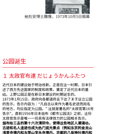
鲍杜安博士雕像，1973年10月5日揭幕
上野公园，明治维新的发祥地。上野公园诞生
的背景——太政官的辇具与博杜安博士
公园诞生
１ 太政官布達 だじょうかんふたつ
近代日本的建设始于明治维新。正是在这一时期，日本引
进了西方先进国家的制度和政策，奠定了近代日本的基
础。上野公园正是在新日本建设的时期诞生的。
1873年1月15日，政府向各都道府县下达了关于设立公园
的告示。告示内容为：“凡自古以来作为著名史迹而闻名
的地方，均应指定为公园。” 这就是著名的“太政官第16号
告示”。直到1956年日本颁布《都市公园法》之前，这份
太政官告示是唯一一份具有法律效力的公园相关告示。
颁布给三县的第十六次清阴令，使得这些地区人潮涌动，
古迹和名人遗迹也成为热门观光景点（例如东京的金龙山
浅草寺境内和东荣山宽永寺境内，京都的八坂神社境内和