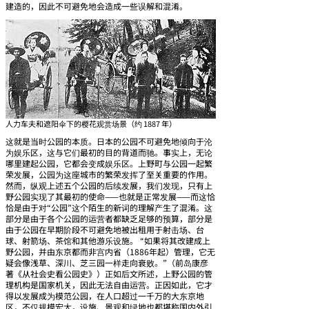
建造的，因此不可避免地会造成一些误解和混淆。
人力车夫和遮阳伞下的樱花观赏场景（约 1887 年）
这就是当时公园的本质。日本的公园不可避免地倾向于沦
为娱乐区，这与它们最初的目的背道而驰。事实上，无论
哪里建起公园，它都会变成娱乐区。上野町与公园一起繁
荣发展，公园为这座城市的繁荣发挥了至关重要的作用。
然而，纵观上述五个公园的后续发展，我们发现，只有上
野公园实现了其最初的使命——也就是正常发展——而这恰
恰是由于对“公园”这个陌生的新词的理解产生了混淆。这
部分是由于各个公园的运营者都缺乏足够的预算，部分是
由于公园在早期阶段不可避免地被出租用于射击场、台
球、射箭场、茶馆和其他游乐设施。 “如果将其改建成上
野公园，并由东京都而非宫内省（1886年起）管理，它无
疑会像浅草、深川、芝三园一样走向衰败。”（前岛康彦
著《从社会史看公园史》）正如后文所述，上野公园的管
理机构是国家机关，因此无法自由运营。正因如此，它才
得以发展成为模范公园，在人口超过一千万的大东京地
区，不仅规模宏大，设施、景观和绿地也都堪称国内外引