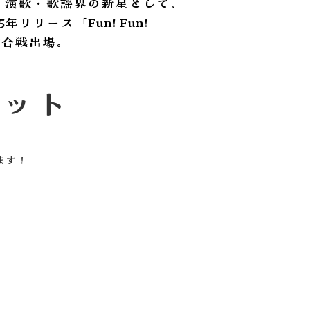
。演歌・歌謡界の新星として、
リース「Fun! Fun!
歌合戦出場。
ポット
ます！