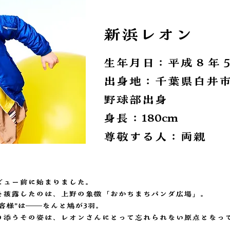
新浜レオン
生年月日：平成 8 年 5 
出身地：千葉県白井
野球部出身
身長：180cm
尊敬する人：両親
ビュー前に始まりました。
を披露したのは、上野の象徴「おかちまちパンダ広場」。
客様”は――なんと鳩が3羽。
り添うその姿は、レオンさんにとって忘れられない原点となっ