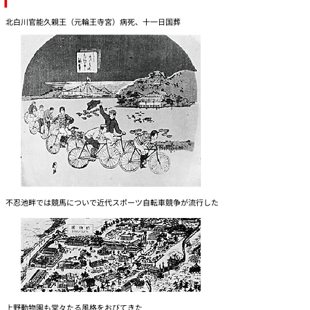
北白川官能久親王（元輪王寺宮）病死、十一日国葬
不忍池畔では競馬についで近代スポーツ自転車競争が流行した
上野動物園も堂々たる風格をおびてきた