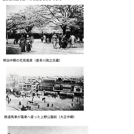
明治中期の花見風景（喜多川周之氏蔵）
鉄道馬車が電車へ変った上野公園前（大正中期）