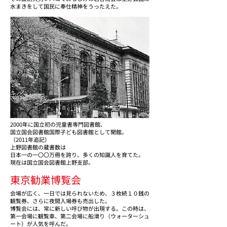
水まきをして国民に奉仕精神をうったえた。
2000年に国立初の児童書専門図書館、
国立国会図書館国際子ども図書館として開館。
（2011年追記）
上野図書館の蔵書数は
日本一の一〇〇万冊を誇り、多くの知識人を育てた。
現在は国立国会図書館上野支部。
東京勧業博覧会
会場が広く、一日では見られないため、３枚続１０銭の
観覧券、さらに夜間入場券も売出した。
博覧会には、常に新しい呼び物が出現する。この時は、
第一会場に観覧車、第二会場に船滑り（ウォーターシュ
ート）が人気を呼んだ。