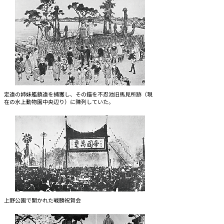
定遠の姉妹艦鎮遠を捕獲し、その錨を不忍池旧馬見所跡（現
在の水上動物園中央辺り）に陳列していた。
上野公園で開かれた戦勝祝賀会