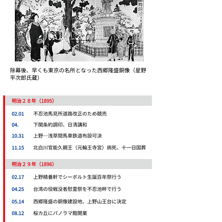
除幕後、早くも東京の名所となった西郷隆盛銅像（星野
平次郎氏蔵）