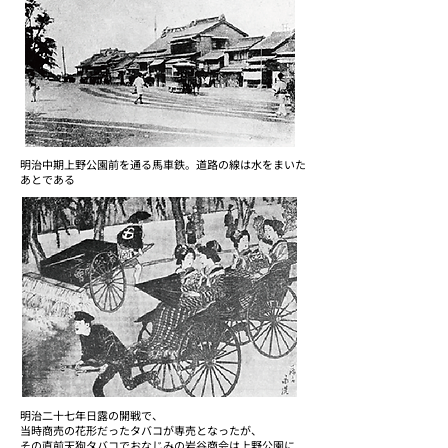
明治中期上野公園前を通る馬車鉄。道路の線は水をまいた
あとである
明治二十七年日露の開戦で、
当時商売の花形だったタバコが専売となったが、
その直前天狗タバコでおなじみの岩谷商会は上野公園に