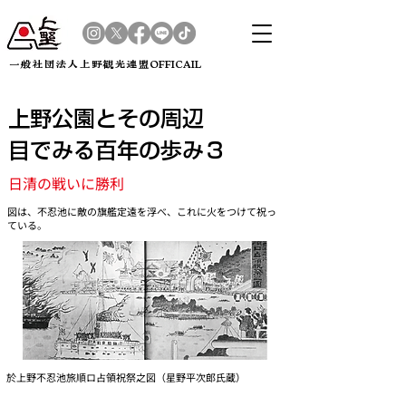
​一般社団法人上野観光連盟OFFICAIL
上野公園とその周辺
目でみる百年の歩み３
日清の戦いに勝利
図は、不忍池に敵の旗艦定遠を浮べ、これに火をつけて祝っ
ている。
於上野不忍池旅順ロ占領祝祭之図（星野平次郎氏蔵）
日清戦争開戦勝利後、ロシアに宣戦布告。文明は、鉄道馬